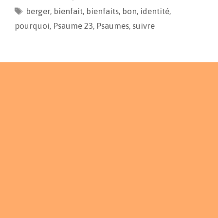
berger
o
,
bienfait
i
g
,
bienfaits
,
bon
,
identité
,
o
n
e
pourquoi
,
Psaume 23
,
Psaumes
,
suivre
k
k
r