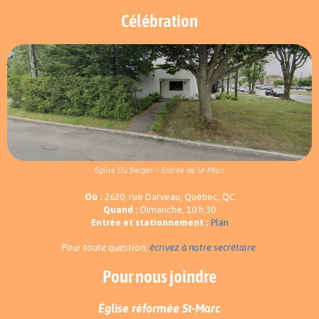
Célébration
Église Du Berger – Entrée de St-Marc
Où :
2620, rue Darveau, Québec, QC
Quand :
Dimanche, 10 h 30
Entrée et stationnement :
Plan
Pour toute question,
écrivez à notre secrétaire
.
Pour nous joindre
Église réformée St-Marc