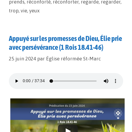
prends
,
réconforté
,
réconforter
,
regarde
,
regarder
,
trop
,
vie
,
yeux
Appuyé sur les promesses de Dieu, Élie prie
avec persévérance (1 Rois 18.41-46)
25 juin 2024
par
Église réformée St-Marc