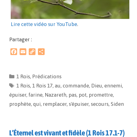
Lire cette vidéo sur YouTube
.
Partager :
F
E
C
P
a
m
o
a
c
a
p
r
e
i
y
t
1 Rois
,
Prédications
b
l
L
a
1 Rois
o
,
1 Rois 17
i
g
,
au
,
commande
,
Dieu
,
ennemi
,
o
n
e
épuiser
,
farine
,
Nazareth
,
pas
,
pot
,
promettre
,
k
k
r
prophète
,
qui
,
remplacer
,
s'épuiser
,
secours
,
Siden
L’Éternel est vivant et fidèle (1 Rois 17.1-7)