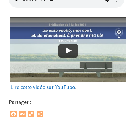
Lire cette vidéo sur YouTube
.
Partager :
F
E
C
P
a
m
o
a
c
a
p
r