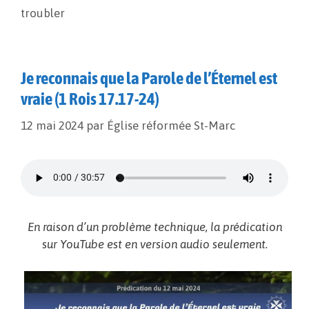
k
k
r
troubler
Je reconnais que la Parole de l’Éternel est
vraie (1 Rois 17.17-24)
12 mai 2024
par
Église réformée St-Marc
En raison d’un problème technique, la prédication
sur YouTube est en version audio seulement.