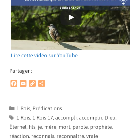
Lire cette vidéo sur YouTube
.
Partager :
F
E
C
P
a
m
o
a
c
a
p
r
e
i
y
t
1 Rois
,
Prédications
b
l
L
a
1 Rois
o
,
1 Rois 17
i
g
,
accompli
,
accomplir
,
Dieu
,
o
n
e
Éternel
,
fils
,
je
,
mère
,
mort
,
parole
,
prophète
,
k
k
r
réaction
,
reconnais
,
reconnaître
,
vraie