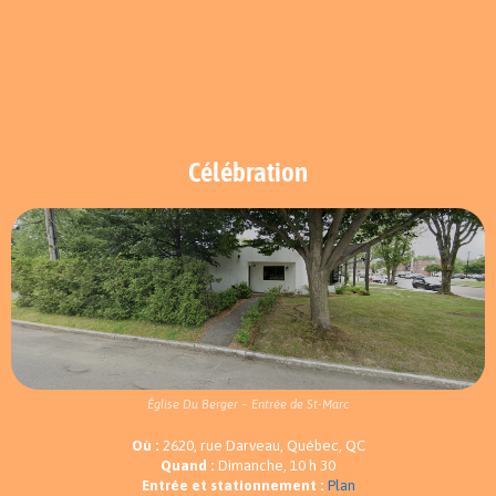
Célébration
Église Du Berger – Entrée de St-Marc
Où :
2620, rue Darveau, Québec, QC
Quand :
Dimanche, 10 h 30
Entrée et stationnement :
Plan