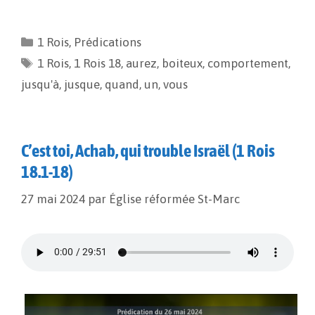
a
m
o
a
c
a
p
r
e
i
y
t
1 Rois
,
Prédications
b
l
L
a
1 Rois
o
,
1 Rois 18
i
g
,
aurez
,
boiteux
,
comportement
,
o
n
e
jusqu'à
,
jusque
,
quand
,
un
,
vous
k
k
r
C’est toi, Achab, qui trouble Israël (1 Rois
18.1-18)
27 mai 2024
par
Église réformée St-Marc