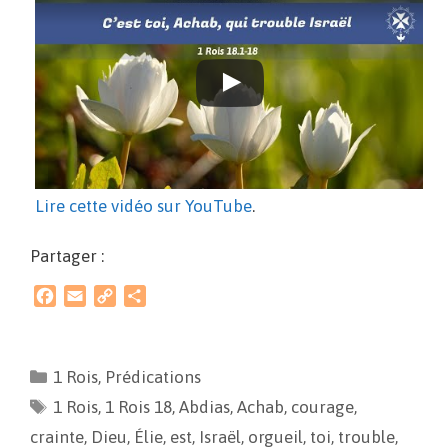
Lire cette vidéo sur YouTube
.
Partager :
F
E
C
P
a
m
o
a
c
a
p
r
e
i
y
t
1 Rois
,
Prédications
b
l
L
a
1 Rois
o
,
1 Rois 18
i
g
,
Abdias
,
Achab
,
courage
,
o
n
e
crainte
,
Dieu
,
Élie
,
est
,
Israël
,
orgueil
,
toi
,
trouble
,