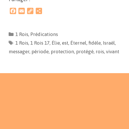
F
E
C
P
a
m
o
a
c
a
p
r
e
i
y
t
1 Rois
,
Prédications
b
l
L
a
1 Rois
o
,
1 Rois 17
i
g
,
Élie
,
est
,
Éternel
,
fidèle
,
Israël
,
o
n
e
messager
,
période
,
protection
,
protégé
,
rois
,
vivant
k
k
r