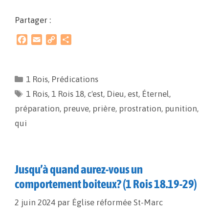
Partager :
F
E
C
P
a
m
o
a
c
a
p
r
e
i
y
t
1 Rois
,
Prédications
b
l
L
a
1 Rois
o
,
1 Rois 18
i
g
,
c'est
,
Dieu
,
est
,
Éternel
,
o
n
e
préparation
,
preuve
,
prière
,
prostration
,
punition
,
k
k
r
qui
Jusqu’à quand aurez-vous un
comportement boiteux? (1 Rois 18.19-29)
2 juin 2024
par
Église réformée St-Marc