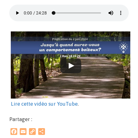
Lire cette vidéo sur YouTube
.
Partager :
F
E
C
P