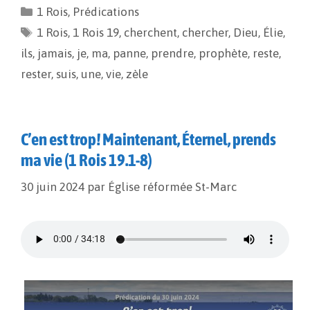
e
i
y
t
1 Rois
,
Prédications
b
l
L
a
1 Rois
o
,
1 Rois 19
i
g
,
cherchent
,
chercher
,
Dieu
,
Élie
,
o
n
e
ils
,
jamais
,
je
,
ma
,
panne
,
prendre
,
prophète
,
reste
,
k
k
r
rester
,
suis
,
une
,
vie
,
zèle
C’en est trop! Maintenant, Éternel, prends
ma vie (1 Rois 19.1-8)
30 juin 2024
par
Église réformée St-Marc