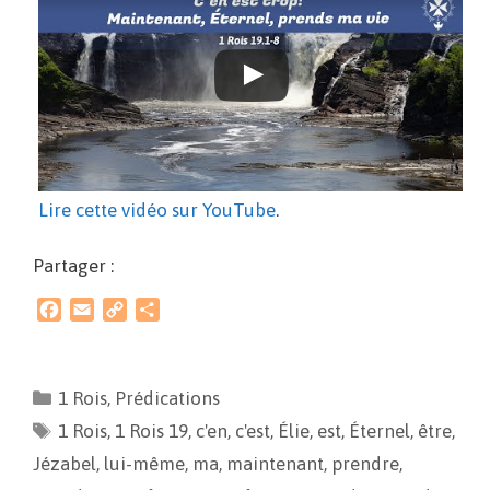
Lire cette vidéo sur YouTube
.
Partager :
F
E
C
P
a
m
o
a
c
a
p
r
e
i
y
t
1 Rois
,
Prédications
b
l
L
a
1 Rois
o
,
1 Rois 19
i
g
,
c'en
,
c'est
,
Élie
,
est
,
Éternel
,
être
,
o
n
e
Jézabel
,
lui-même
,
ma
,
maintenant
,
prendre
,
k
k
r