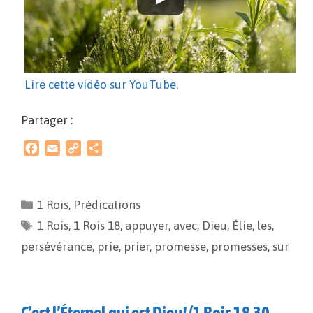
Lire cette vidéo sur YouTube
.
Partager :
F
E
C
P
a
m
o
a
c
a
p
r
e
i
y
t
1 Rois
,
Prédications
b
l
L
a
1 Rois
o
,
1 Rois 18
i
g
,
appuyer
,
avec
,
Dieu
,
Élie
,
les
,
o
n
e
persévérance
,
prie
,
prier
,
promesse
,
promesses
,
sur
k
k
r
C’est l’Éternel qui est Dieu! (1 Rois 18.30-