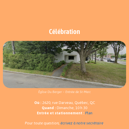
Célébration
Église Du Berger – Entrée de St-Marc
Où :
2620, rue Darveau, Québec, QC
Quand :
Dimanche, 10 h 30
Entrée et stationnement :
Plan
Pour toute question,
écrivez à notre secrétaire
.