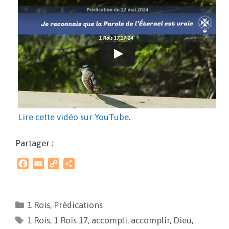
Lire cette vidéo sur YouTube
.
Partager :
F
E
C
P
a
m
o
a
c
a
p
r
e
i
y
t
1 Rois
,
Prédications
b
l
L
a
1 Rois
o
,
1 Rois 17
i
g
,
accompli
,
accomplir
,
Dieu
,