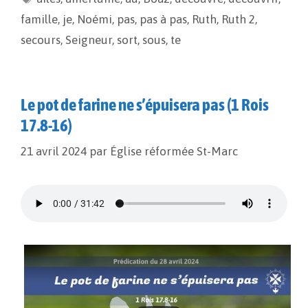
o
n
e
famille
,
je
,
Noémi
,
pas
,
pas à pas
,
Ruth
,
Ruth 2
,
k
k
r
secours
,
Seigneur
,
sort
,
sous
,
te
Le pot de farine ne s’épuisera pas (1 Rois
17.8-16)
21 avril 2024
par
Église réformée St-Marc