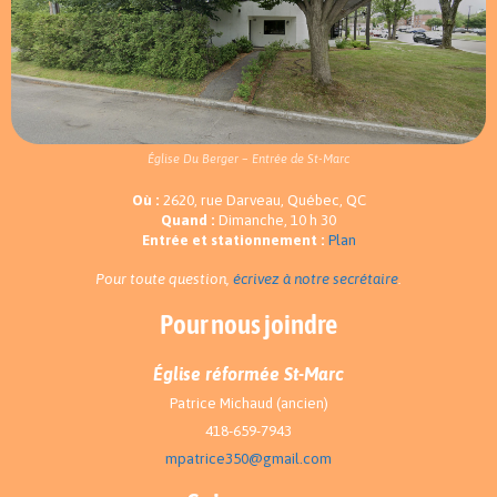
Église Du Berger – Entrée de St-Marc
Où :
2620, rue Darveau, Québec, QC
Quand :
Dimanche, 10 h 30
Entrée et stationnement :
Plan
Pour toute question,
écrivez à notre secrétaire
.
Pour nous joindre
Église réformée St-Marc
Patrice Michaud (ancien)
418-659-7943
mpatrice350@gmail.com