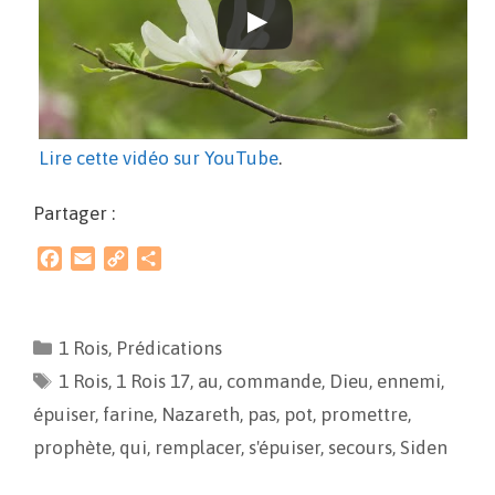
Lire cette vidéo sur YouTube
.
Partager :
F
E
C
P
a
m
o
a
c
a
p
r
e
i
y
t
1 Rois
,
Prédications
b
l
L
a
1 Rois
o
,
1 Rois 17
i
g
,
au
,
commande
,
Dieu
,
ennemi
,
o
n
e
épuiser
,
farine
,
Nazareth
,
pas
,
pot
,
promettre
,
k
k
r
prophète
,
qui
,
remplacer
,
s'épuiser
,
secours
,
Siden