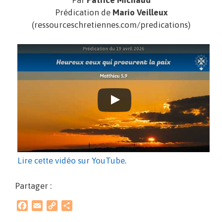
Par
Patrice Michaud
Prédication de
Mario Veilleux
(ressourceschretiennes.com/predications)
Lire cette vidéo sur YouTube
.
Partager :
F
E
C
P
a
m
o
a