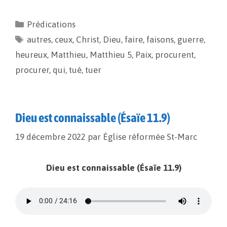
c
a
p
r
e
i
y
t
Prédications
b
l
L
a
autres
o
,
ceux
i
,
g
Christ
,
Dieu
,
faire
,
faisons
,
guerre
,
o
n
e
heureux
,
Matthieu
,
Matthieu 5
,
Paix
,
procurent
,
k
k
r
procurer
,
qui
,
tué
,
tuer
Dieu est connaissable (Ésaïe 11.9)
19 décembre 2022
par
Église réformée St-Marc
Dieu est connaissable (Ésaïe 11.9)