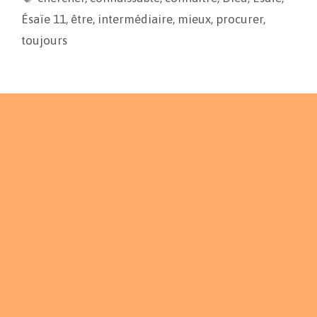
o
n
e
Ésaïe 11
,
être
,
intermédiaire
,
mieux
,
procurer
,
k
k
r
toujours