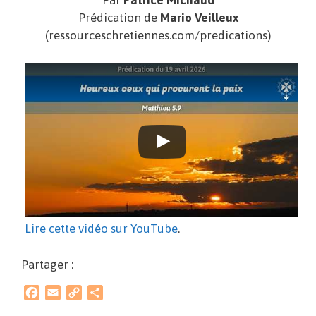
Par
Patrice Michaud
Prédication de
Mario Veilleux
(ressourceschretiennes.com/predications)
Lire cette vidéo sur YouTube
.
Partager :
F
E
C
P
a
m
o
a