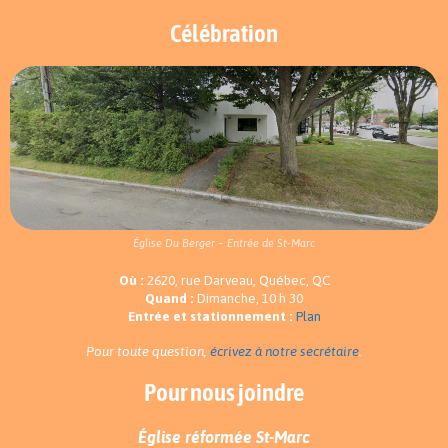
Célébration
Église Du Berger – Entrée de St-Marc
Où :
2620, rue Darveau, Québec, QC
Quand :
Dimanche, 10 h 30
Entrée et stationnement :
Plan
Pour toute question,
écrivez à notre secrétaire
.
Pour nous joindre
Église réformée St-Marc