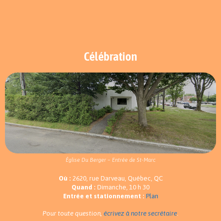
Célébration
Église Du Berger – Entrée de St-Marc
Où :
2620, rue Darveau, Québec, QC
Quand :
Dimanche, 10 h 30
Entrée et stationnement :
Plan
Pour toute question,
écrivez à notre secrétaire
.