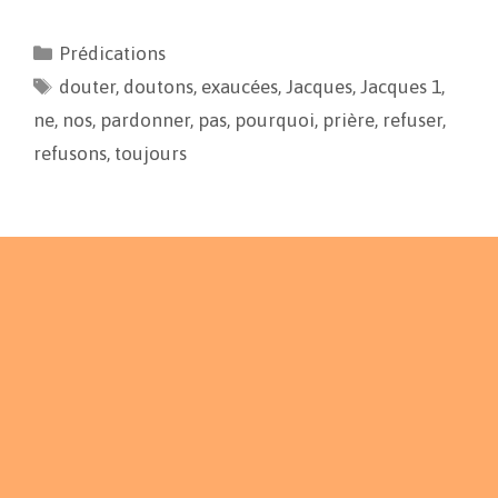
c
a
p
r
e
i
y
t
Prédications
b
l
L
a
douter
o
,
doutons
i
g
,
exaucées
,
Jacques
,
Jacques 1
,
o
n
e
ne
,
nos
,
pardonner
,
pas
,
pourquoi
,
prière
,
refuser
,
k
k
r
refusons
,
toujours