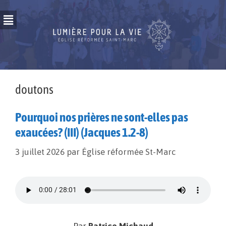
doutons
Pourquoi nos prières ne sont-elles pas
exaucées? (III) (Jacques 1.2-8)
3 juillet 2026
par
Église réformée St-Marc