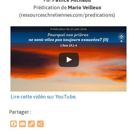
Prédication de
Mario Veilleux
(ressourceschretiennes.com/predications)
Lire cette vidéo sur YouTube
.
Partager :
F
E
C
P
a
m
o
a