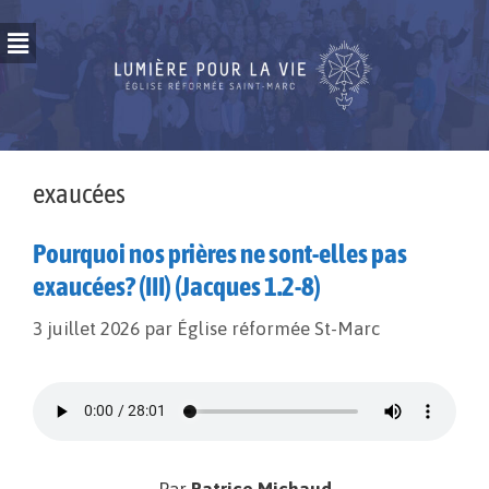
exaucées
Pourquoi nos prières ne sont-elles pas
exaucées? (III) (Jacques 1.2-8)
3 juillet 2026
par
Église réformée St-Marc