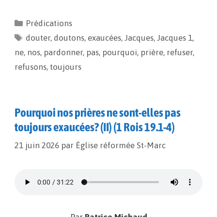
c
a
p
r
e
i
y
t
Prédications
b
l
L
a
douter
o
,
doutons
i
g
,
exaucées
,
Jacques
,
Jacques 1
,
o
n
e
ne
,
nos
,
pardonner
,
pas
,
pourquoi
,
prière
,
refuser
,
k
k
r
refusons
,
toujours
Pourquoi nos prières ne sont-elles pas
toujours exaucées? (II) (1 Rois 19.1-4)
21 juin 2026
par
Église réformée St-Marc
Par
Patrice Michaud