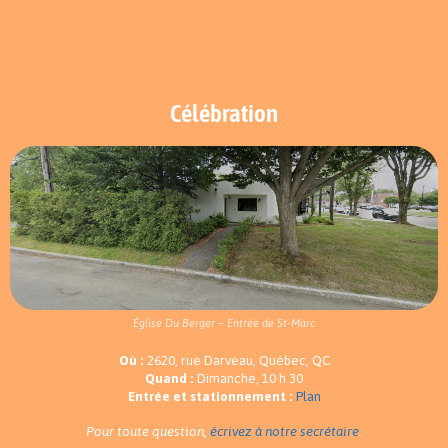
Célébration
Église Du Berger – Entrée de St-Marc
Où :
2620, rue Darveau, Québec, QC
Quand :
Dimanche, 10 h 30
Entrée et stationnement :
Plan
Pour toute question,
écrivez à notre secrétaire
.