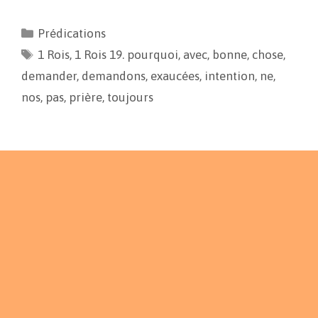
c
a
p
r
e
i
y
t
Prédications
b
l
L
a
1 Rois
o
,
1 Rois 19. pourquoi
i
g
,
avec
,
bonne
,
chose
,
o
n
e
demander
,
demandons
,
exaucées
,
intention
,
ne
,
k
k
r
nos
,
pas
,
prière
,
toujours