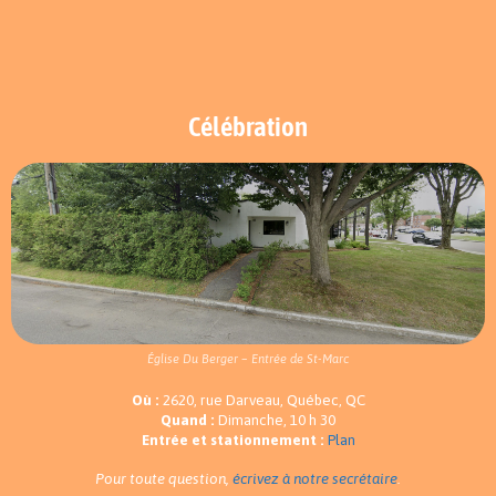
Célébration
Église Du Berger – Entrée de St-Marc
Où :
2620, rue Darveau, Québec, QC
Quand :
Dimanche, 10 h 30
Entrée et stationnement :
Plan
Pour toute question,
écrivez à notre secrétaire
.