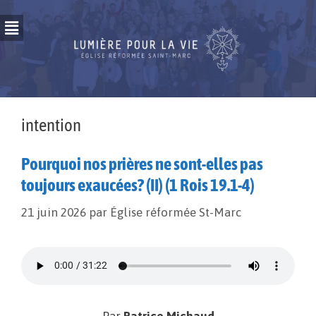
intention
Pourquoi nos prières ne sont-elles pas
toujours exaucées? (II) (1 Rois 19.1-4)
21 juin 2026
par
Église réformée St-Marc