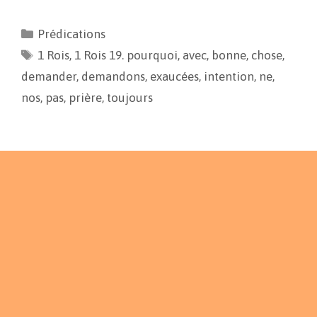
c
a
p
r
e
i
y
t
Prédications
b
l
L
a
1 Rois
o
,
1 Rois 19. pourquoi
i
g
,
avec
,
bonne
,
chose
,
o
n
e
demander
,
demandons
,
exaucées
,
intention
,
ne
,
k
k
r
nos
,
pas
,
prière
,
toujours