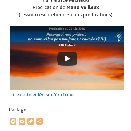
Par
Patrice Michaud
Prédication de
Mario Veilleux
(ressourceschretiennes.com/predications)
Lire cette vidéo sur YouTube
.
Partager :
F
E
C
P
a
m
o
a