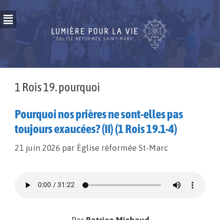
1 Rois 19. pourquoi
Pourquoi nos prières ne sont-elles pas
toujours exaucées? (II) (1 Rois 19.1-4)
21 juin 2026
par
Église réformée St-Marc