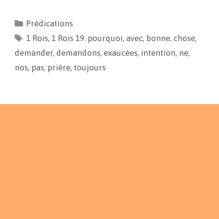
c
a
p
r
e
i
y
t
Prédications
b
l
L
a
1 Rois
o
,
1 Rois 19. pourquoi
i
g
,
avec
,
bonne
,
chose
,
o
n
e
demander
,
demandons
,
exaucées
,
intention
,
ne
,
k
k
r
nos
,
pas
,
prière
,
toujours