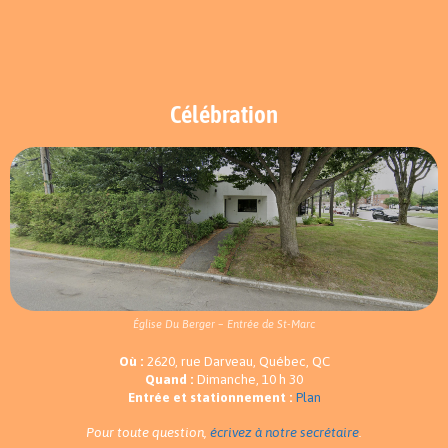
Célébration
Église Du Berger – Entrée de St-Marc
Où :
2620, rue Darveau, Québec, QC
Quand :
Dimanche, 10 h 30
Entrée et stationnement :
Plan
Pour toute question,
écrivez à notre secrétaire
.