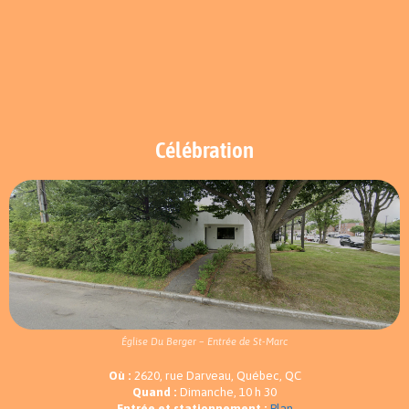
Célébration
Église Du Berger – Entrée de St-Marc
Où :
2620, rue Darveau, Québec, QC
Quand :
Dimanche, 10 h 30
Entrée et stationnement :
Plan