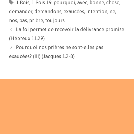
1 Rois
o
,
1 Rois 19. pourquoi
i
g
,
avec
,
bonne
,
chose
,
o
n
e
demander
,
demandons
,
exaucées
,
intention
,
ne
,
k
k
r
nos
,
pas
,
prière
,
toujours
La foi permet de recevoir la délivrance promise
(Hébreux 11.29)
Pourquoi nos prières ne sont-elles pas
exaucées? (III) (Jacques 1.2-8)