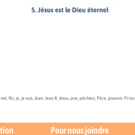
rnel
,
fils
,
je
,
je suis
,
Jean
,
Jean 8
,
Jésus
,
joie
,
pécheur
,
Père
,
pouvoir
,
Princ
tion
Pour nous joindre