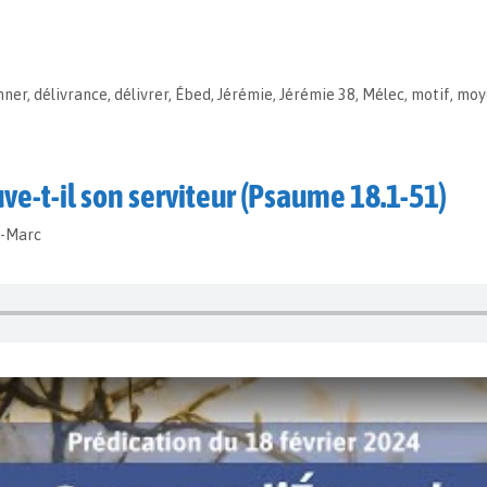
mner
,
délivrance
,
délivrer
,
Ébed
,
Jérémie
,
Jérémie 38
,
Mélec
,
motif
,
moy
e-t-il son serviteur (Psaume 18.1-51)
t-Marc