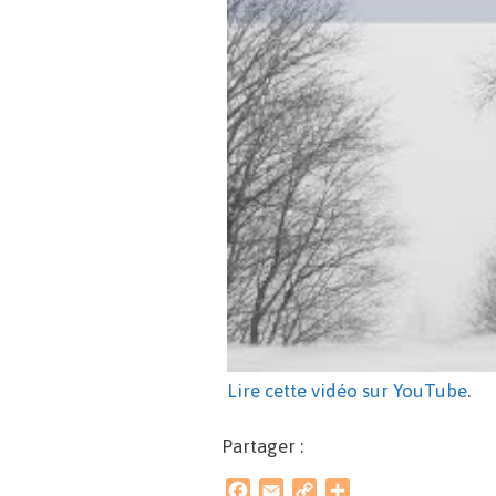
Lire cette vidéo sur YouTube
.
Partager :
F
E
C
P