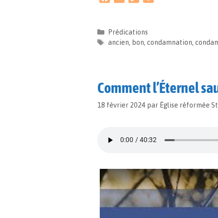
a
m
o
a
c
a
p
r
e
i
y
t
Prédications
b
l
L
a
ancien
,
bon
,
condamnation
,
conda
o
i
g
o
n
e
k
k
r
Comment l’Éternel sauv
18 février 2024
par
Église réformée S