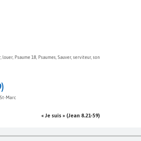
r
,
louer
,
Psaume 18
,
Psaumes
,
Sauver
,
serviteur
,
son
9)
 St-Marc
« Je suis » (Jean 8.21-59)