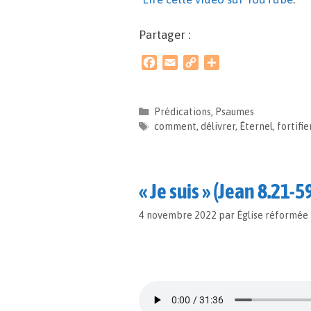
Partager :
F
E
C
P
a
m
o
a
c
a
p
r
e
i
y
t
Prédications
,
Psaumes
b
l
L
a
comment
,
délivrer
,
Éternel
,
fortifie
o
i
g
o
n
e
k
k
r
« Je suis » (Jean 8.21-5
4 novembre 2022
par
Église réformée