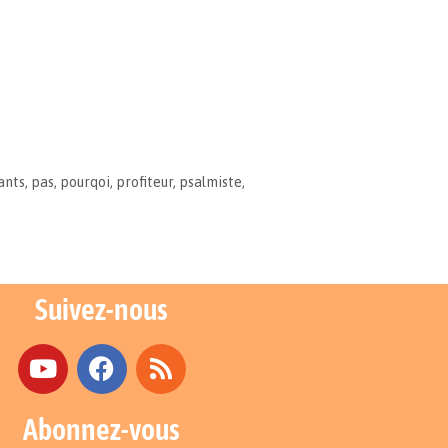
ants
,
pas
,
pourqoi
,
profiteur
,
psalmiste
,
Suivez-nous
Abonnez-vous