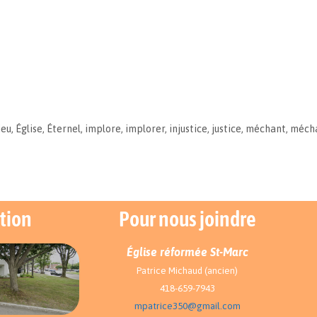
ieu
,
Église
,
Éternel
,
implore
,
implorer
,
injustice
,
justice
,
méchant
,
méch
tion
Pour nous joindre
Église réformée St-Marc
Patrice Michaud (ancien)
418-659-7943
mpatrice350@gmail.com