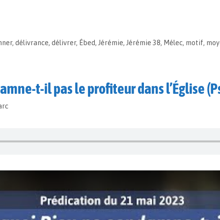
mner
,
délivrance
,
délivrer
,
Ébed
,
Jérémie
,
Jérémie 38
,
Mélec
,
motif
,
moy
mne-t-il pas le profiteur dans l’Église (
arc