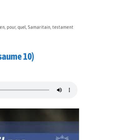
en
,
pour
,
quel
,
Samaritain
,
testament
Psaume 10)