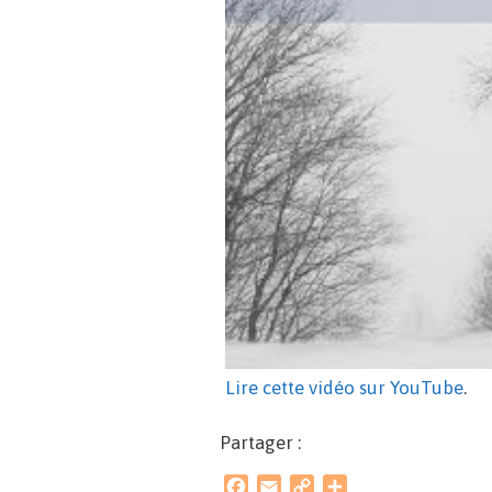
Lire cette vidéo sur YouTube
.
Partager :
F
E
C
P