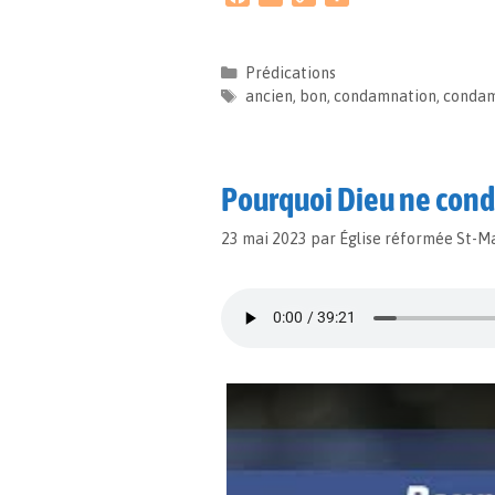
a
m
o
a
c
a
p
r
e
i
y
t
Prédications
b
l
L
a
ancien
,
bon
,
condamnation
,
conda
o
i
g
o
n
e
k
k
r
Pourquoi Dieu ne conda
23 mai 2023
par
Église réformée St-M