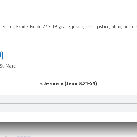
,
entrer
,
Exode
,
Exode 27.9-19
,
grâce
,
je suis
,
juste
,
justice
,
plein
,
porte
,
9)
 St-Marc
« Je suis » (Jean 8.21-59)