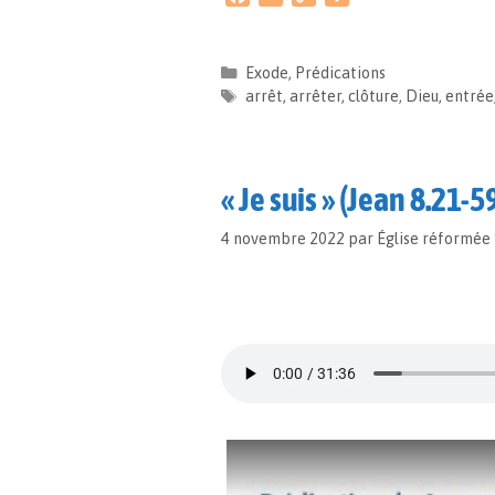
a
m
o
a
c
a
p
r
e
i
y
t
Exode
,
Prédications
b
l
L
a
arrêt
,
arrêter
,
clôture
,
Dieu
,
entrée
o
i
g
o
n
e
k
k
r
« Je suis » (Jean 8.21-5
4 novembre 2022
par
Église réformée