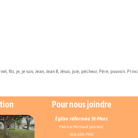
rnel
,
fils
,
je
,
je suis
,
Jean
,
Jean 8
,
Jésus
,
joie
,
pécheur
,
Père
,
pouvoir
,
Princ
tion
Pour nous joindre
Église réformée St-Marc
Patrice Michaud (ancien)
418-659-7943