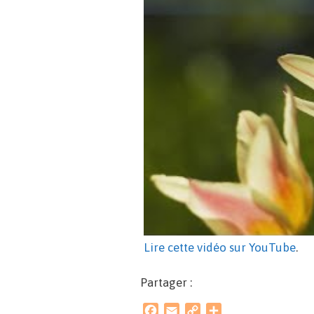
Lire cette vidéo sur YouTube
.
Partager :
F
E
C
P