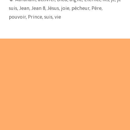
o
n
e
suis
,
Jean
,
Jean 8
,
Jésus
,
joie
,
pécheur
,
Père
,
k
k
r
pouvoir
,
Prince
,
suis
,
vie