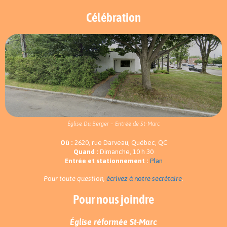
Célébration
Église Du Berger – Entrée de St-Marc
Où :
2620, rue Darveau, Québec, QC
Quand :
Dimanche, 10 h 30
Entrée et stationnement :
Plan
Pour toute question,
écrivez à notre secrétaire
.
Pour nous joindre
Église réformée St-Marc