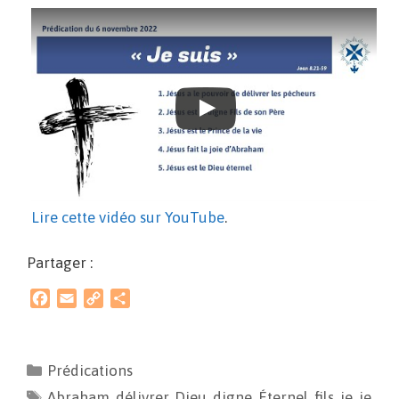
Lire cette vidéo sur YouTube
.
Partager :
F
E
C
P
a
m
o
a
c
a
p
r
e
i
y
t
Prédications
b
l
L
a
Abraham
o
i
,
délivrer
g
,
Dieu
,
digne
,
Éternel
,
fils
,
je
,
je