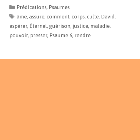
e
i
y
t
Prédications
,
Psaumes
b
l
L
a
âme
o
,
assure
i
,
g
comment
,
corps
,
culte
,
David
,
o
n
e
espérer
,
Éternel
,
guérison
,
justice
,
maladie
,
k
k
r
pouvoir
,
presser
,
Psaume 6
,
rendre