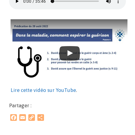
Lire cette vidéo sur YouTube
.
Partager :
F
E
C
P
a
m
o
a
c
a
p
r