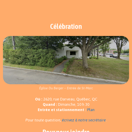
Célébration
Église Du Berger – Entrée de St-Marc
Où :
2620, rue Darveau, Québec, QC
Quand :
Dimanche, 10 h 30
Entrée et stationnement :
Plan
Pour toute question,
écrivez à notre secrétaire
.