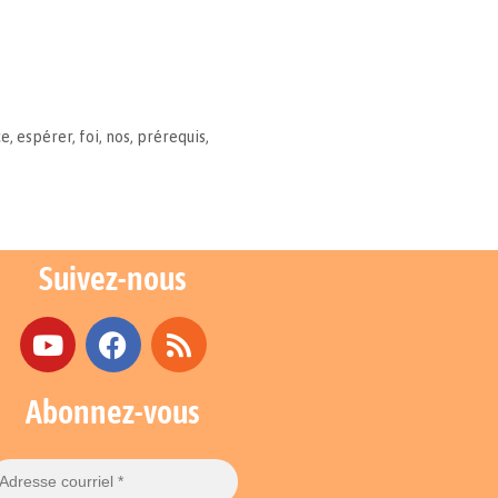
ce
,
espérer
,
foi
,
nos
,
prérequis
,
Suivez-nous
Abonnez-vous