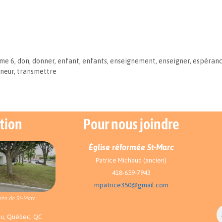
me 6
,
don
,
donner
,
enfant
,
enfants
,
enseignement
,
enseigner
,
espéran
neur
,
transmettre
tion
Pour nous joindre
Église réformée St-Marc
Patrice Michaud (ancien)
418-659-7943
mpatrice350@gmail.com
rée de St-Marc
au, Québec, QC