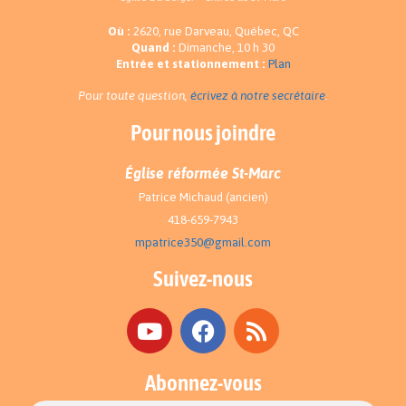
Où :
2620, rue Darveau, Québec, QC
Quand :
Dimanche, 10 h 30
Entrée et stationnement :
Plan
Pour toute question,
écrivez à notre secrétaire
.
Pour nous joindre
Église réformée St-Marc
Patrice Michaud (ancien)
418-659-7943
mpatrice350@gmail.com
Suivez-nous
Abonnez-vous