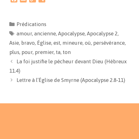
a
m
o
a
c
a
p
r
e
i
y
t
Prédications
b
l
L
a
amour
o
,
ancienne
i
g
,
Apocalypse
,
Apocalypse 2
,
o
n
e
Asie
,
bravo
,
Église
,
est
,
mineure
,
où
,
persévérance
,
k
k
r
plus
,
pour
,
premier
,
ta
,
ton
La foi justifie le pécheur devant Dieu (Hébreux
11.4)
Lettre à l’Église de Smyrne (Apocalypse 2.8-11)