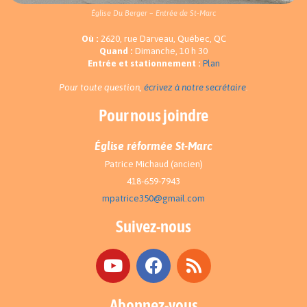
Église Du Berger – Entrée de St-Marc
Où :
2620, rue Darveau, Québec, QC
Quand :
Dimanche, 10 h 30
Entrée et stationnement :
Plan
Pour toute question,
écrivez à notre secrétaire
.
Pour nous joindre
Église réformée St-Marc
Patrice Michaud (ancien)
418-659-7943
mpatrice350@gmail.com
Suivez-nous
Abonnez-vous