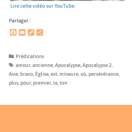
Lire cette vidéo sur YouTube
.
Partager :
F
E
C
P
a
m
o
a
c
a
p
r
e
i
y
t
Prédications
b
l
L
a
amour
o
,
ancienne
i
g
,
Apocalypse
,
Apocalypse 2
,
o
n
e
Asie
,
bravo
,
Église
,
est
,
mineure
,
où
,
persévérance
,
k
k
r
plus
,
pour
,
premier
,
ta
,
ton