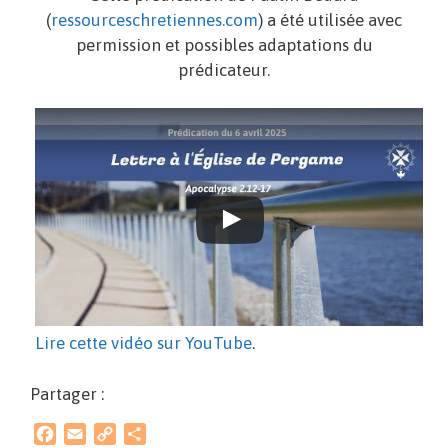
(
ressourceschretiennes.com
) a été utilisée avec
permission et possibles adaptations du
prédicateur.
Lire cette vidéo sur YouTube
.
Partager :
F
E
C
P