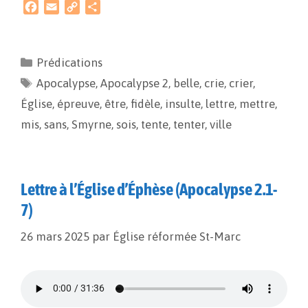
F
E
C
P
a
m
o
a
c
a
p
r
e
i
y
t
Prédications
b
l
L
a
Apocalypse
o
i
,
g
Apocalypse 2
,
belle
,
crie
,
crier
,
o
n
e
Église
,
épreuve
,
être
,
fidèle
,
insulte
,
lettre
,
mettre
,
k
k
r
mis
,
sans
,
Smyrne
,
sois
,
tente
,
tenter
,
ville
Lettre à l’Église d’Éphèse (Apocalypse 2.1-
7)
26 mars 2025
par
Église réformée St-Marc