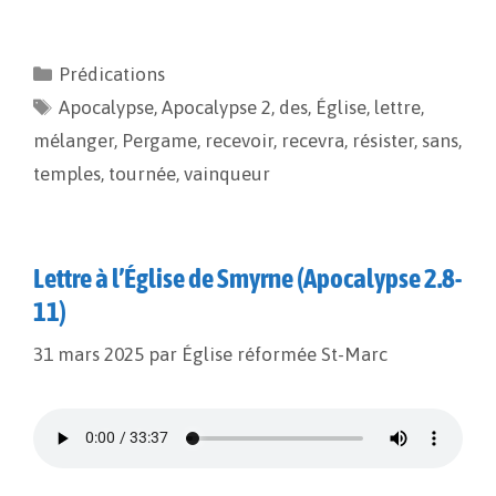
a
m
o
a
c
a
p
r
e
i
y
t
Prédications
b
l
L
a
Apocalypse
o
i
,
g
Apocalypse 2
,
des
,
Église
,
lettre
,
o
n
e
mélanger
,
Pergame
,
recevoir
,
recevra
,
résister
,
sans
,
k
k
r
temples
,
tournée
,
vainqueur
Lettre à l’Église de Smyrne (Apocalypse 2.8-
11)
31 mars 2025
par
Église réformée St-Marc