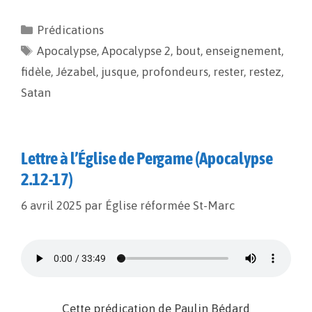
c
a
p
r
e
i
y
t
Prédications
b
l
L
a
Apocalypse
o
i
,
g
Apocalypse 2
,
bout
,
enseignement
,
o
n
e
fidèle
,
Jézabel
,
jusque
,
profondeurs
,
rester
,
restez
,
k
k
r
Satan
Lettre à l’Église de Pergame (Apocalypse
2.12-17)
6 avril 2025
par
Église réformée St-Marc
Cette prédication de Paulin Bédard