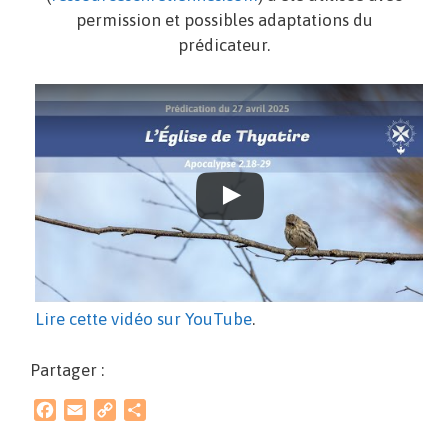
permission et possibles adaptations du
prédicateur.
Lire cette vidéo sur YouTube
.
Partager :
F
E
C
P
a
m
o
a