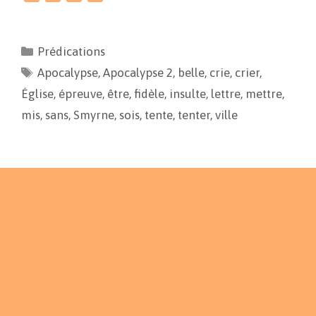
a
m
o
a
c
a
p
r
e
i
y
t
Prédications
b
l
L
a
Apocalypse
o
i
,
g
Apocalypse 2
,
belle
,
crie
,
crier
,
o
n
e
Église
,
épreuve
,
être
,
fidèle
,
insulte
,
lettre
,
mettre
,
k
k
r
mis
,
sans
,
Smyrne
,
sois
,
tente
,
tenter
,
ville