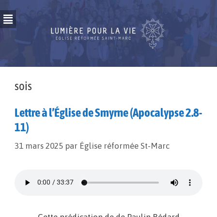
sois
Lettre à l’Église de Smyrne (Apocalypse 2.8-
11)
31 mars 2025
par
Église réformée St-Marc