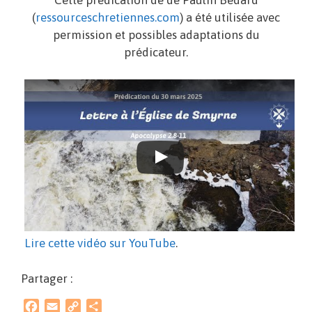
Cette prédication de de Paulin Bédard
(
ressourceschretiennes.com
) a été utilisée avec
permission et possibles adaptations du
prédicateur.
Lire cette vidéo sur YouTube
.
Partager :
F
E
C
P