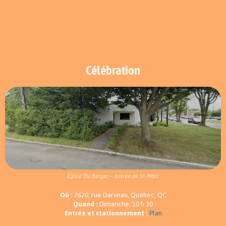
Célébration
Église Du Berger – Entrée de St-Marc
Où :
2620, rue Darveau, Québec, QC
Quand :
Dimanche, 10 h 30
Entrée et stationnement :
Plan