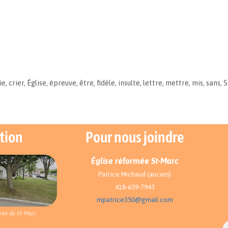
ie
,
crier
,
Église
,
épreuve
,
être
,
fidèle
,
insulte
,
lettre
,
mettre
,
mis
,
sans
,
S
tion
Pour nous joindre
Église réformée St-Marc
Patrice Michaud (ancien)
418-659-7943
mpatrice350@gmail.com
rée de St-Marc