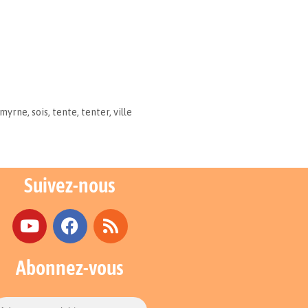
myrne
,
sois
,
tente
,
tenter
,
ville
Suivez-nous
Abonnez-vous