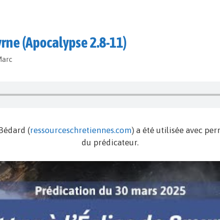
yrne (Apocalypse 2.8-11)
Marc
Bédard (
ressourceschretiennes.com
) a été utilisée avec pe
du prédicateur.