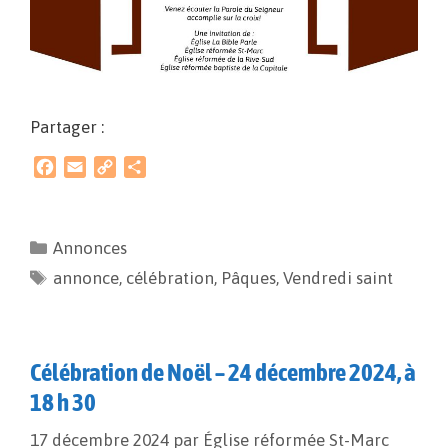
Partager :
F
E
C
P
a
m
o
a
c
a
p
r
e
i
y
t
Annonces
b
l
L
a
annonce
o
i
,
célébration
g
,
Pâques
,
Vendredi saint
o
n
e
k
k
r
Célébration de Noël – 24 décembre 2024, à
18 h 30
17 décembre 2024
par
Église réformée St-Marc