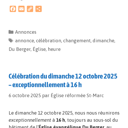
F
E
C
P
a
m
o
a
c
a
p
r
e
i
y
t
Annonces
b
l
L
a
annonce
o
i
,
célébration
g
,
changement
,
dimanche
,
o
n
e
Du Berger
,
Église
,
heure
k
k
r
Célébration du dimanche 12 octobre 2025
– exceptionnellement à 16 h
6 octobre 2025
par
Église réformée St-Marc
Le dimanche 12 octobre 2025, nous nous réunirons
exceptionnellement
à
16 h
, toujours au sous-sol du
bâtiment de l’
Église évangélique Du Berger
, au