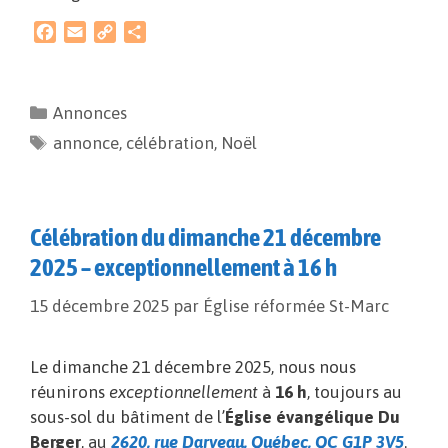
F
E
C
P
a
m
o
a
c
a
p
r
e
i
y
t
Annonces
b
l
L
a
annonce
o
i
,
célébration
g
,
Noël
o
n
e
k
k
r
Célébration du dimanche 21 décembre
2025 – exceptionnellement à 16 h
15 décembre 2025
par
Église réformée St-Marc
Le dimanche 21 décembre 2025, nous nous
réunirons
exceptionnellement
à
16 h
, toujours au
sous-sol du bâtiment de l’
Église évangélique Du
Berger
, au
2620, rue Darveau, Québec, QC G1P 3V5
.