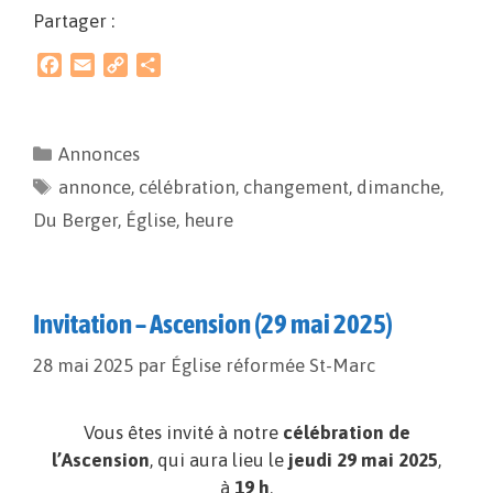
Partager :
F
E
C
P
a
m
o
a
c
a
p
r
e
i
y
t
Annonces
b
l
L
a
annonce
o
i
,
célébration
g
,
changement
,
dimanche
,
o
n
e
Du Berger
,
Église
,
heure
k
k
r
Invitation – Ascension (29 mai 2025)
28 mai 2025
par
Église réformée St-Marc
Vous êtes invité à notre
célébration de
l’Ascension
, qui aura lieu le
jeudi 29 mai 2025
,
à
19 h
.