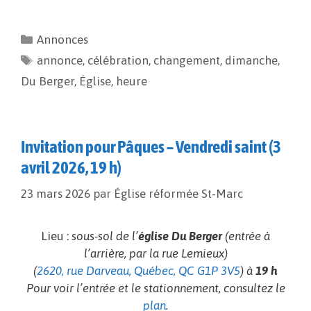
c
a
p
r
e
i
y
t
Annonces
b
l
L
a
annonce
o
i
,
célébration
g
,
changement
,
dimanche
,
o
n
e
Du Berger
,
Église
,
heure
k
k
r
Invitation pour Pâques – Vendredi saint (3
avril 2026, 19 h)
23 mars 2026
par
Église réformée St-Marc
Lieu :
sous-sol de l’
église Du Berger
(entrée à
l’arrière, par la rue Lemieux)
(
2620, rue Darveau, Québec, QC G1P 3V5
) à
19 h
Pour voir l’entrée et le stationnement, consultez le
plan
.