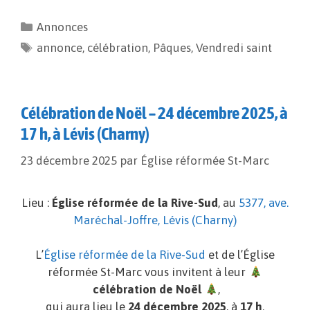
c
a
p
r
e
i
y
t
Annonces
b
l
L
a
annonce
o
i
,
célébration
g
,
Pâques
,
Vendredi saint
o
n
e
k
k
r
Célébration de Noël – 24 décembre 2025, à
17 h, à Lévis (Charny)
23 décembre 2025
par
Église réformée St-Marc
Lieu :
Église réformée de la Rive-Sud
, au
5377, ave.
Maréchal-Joffre, Lévis (Charny)
L’
Église réformée de la Rive-Sud
et de l’Église
réformée St-Marc vous invitent à leur
célébration de Noël
,
qui aura lieu le
24 décembre 2025
, à
17 h
.