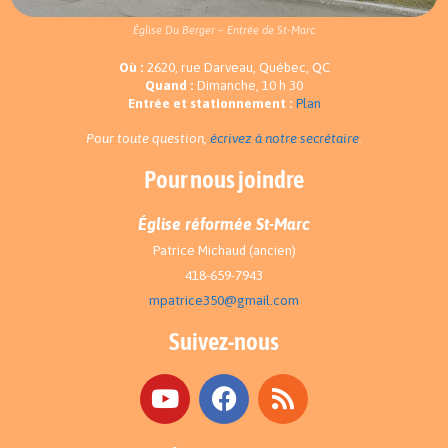
Église Du Berger – Entrée de St-Marc
Où :
2620, rue Darveau, Québec, QC
Quand :
Dimanche, 10 h 30
Entrée et stationnement :
Plan
Pour toute question,
écrivez à notre secrétaire
.
Pour nous joindre
Église réformée St-Marc
Patrice Michaud (ancien)
418-659-7943
mpatrice350@gmail.com
Suivez-nous