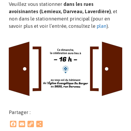
Veuillez vous stationner
dans les rues
avoisinantes (Lemieux, Darveau, Laverdière)
, et
non dans le stationnement principal (pour en
savoir plus et voir l’entrée, consultez le
plan
).
Partager :
F
E
C
P
a
m
o
a