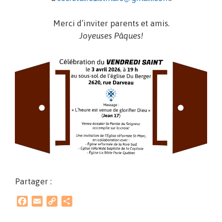
Merci d’inviter parents et amis.
Joyeuses Pâques!
Partager :
F
E
C
P
a
m
o
a