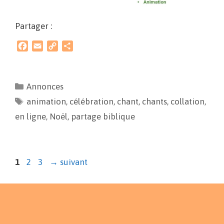
Partager :
F
E
C
P
a
m
o
a
c
a
p
r
e
i
y
t
Annonces
b
l
L
a
animation
o
i
,
célébration
g
,
chant
,
chants
,
collation
,
o
n
e
en ligne
,
Noël
,
partage biblique
k
k
r
1
2
3
→
suivant