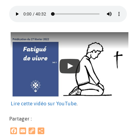
Lire cette vidéo sur YouTube
.
Partager :
F
E
C
P