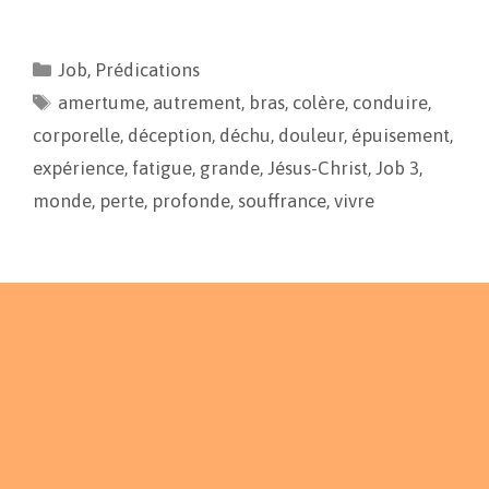
a
m
o
a
c
a
p
r
e
i
y
t
Job
,
Prédications
b
l
L
a
amertume
o
i
,
autrement
g
,
bras
,
colère
,
conduire
,
o
n
e
corporelle
,
déception
,
déchu
,
douleur
,
épuisement
,
k
k
r
expérience
,
fatigue
,
grande
,
Jésus-Christ
,
Job 3
,
monde
,
perte
,
profonde
,
souffrance
,
vivre