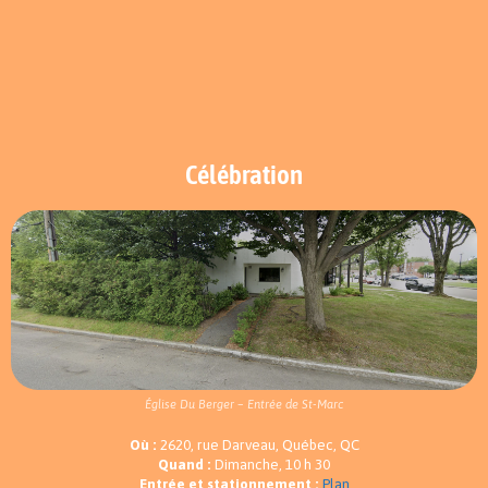
Célébration
Église Du Berger – Entrée de St-Marc
Où :
2620, rue Darveau, Québec, QC
Quand :
Dimanche, 10 h 30
Entrée et stationnement :
Plan