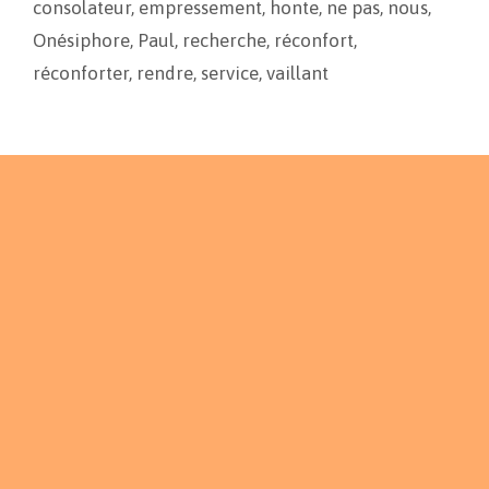
consolateur
,
empressement
,
honte
,
ne pas
,
nous
,
k
k
r
Onésiphore
,
Paul
,
recherche
,
réconfort
,
réconforter
,
rendre
,
service
,
vaillant