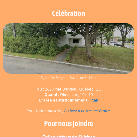
Célébration
Église Du Berger – Entrée de St-Marc
Où :
2620, rue Darveau, Québec, QC
Quand :
Dimanche, 10 h 30
Entrée et stationnement :
Plan
Pour toute question,
écrivez à notre secrétaire
.
Pour nous joindre
Église réformée St-Marc