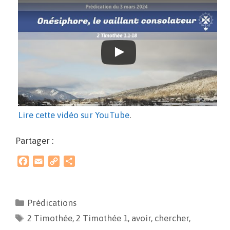
Lire cette vidéo sur YouTube
.
Partager :
F
E
C
P
a
m
o
a
c
a
p
r
e
i
y
t
Prédications
b
l
L
a
2 Timothée
o
i
,
g
2 Timothée 1
,
avoir
,
chercher
,
o
n
e