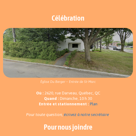
Célébration
Église Du Berger – Entrée de St-Marc
Où :
2620, rue Darveau, Québec, QC
Quand :
Dimanche, 10 h 30
Entrée et stationnement :
Plan
Pour toute question,
écrivez à notre secrétaire
.
Pour nous joindre