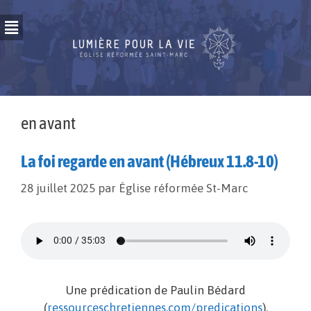
en avant
La foi regarde en avant (Hébreux 11.8-10)
28 juillet 2025
par
Église réformée St-Marc
Une prédication de Paulin Bédard
(
ressourceschretiennes.com/predications
).