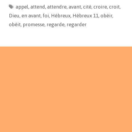
appel
o
,
attend
i
g
,
attendre
,
avant
,
cité
,
croire
,
croit
,
o
n
e
Dieu
,
en avant
,
foi
,
Hébreux
,
Hébreux 11
,
obéir
,
k
k
r
obéit
,
promesse
,
regarde
,
regarder