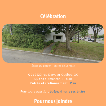
Célébration
Église Du Berger – Entrée de St-Marc
Où :
2620, rue Darveau, Québec, QC
Quand :
Dimanche, 10 h 30
Entrée et stationnement :
Plan
Pour toute question,
écrivez à notre secrétaire
.
Pour nous joindre