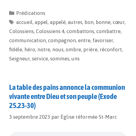
c
a
p
r
e
i
y
t
Prédications
b
l
L
a
accueil
o
,
appel
i
g
,
appelé
,
autres
,
bon
,
bonne
,
cœur
,
o
n
e
Colossiens
,
Colossiens 4
,
combattons
,
combattre
,
k
k
r
communication
,
compagnon
,
entre
,
favoriser
,
fidèle
,
héro
,
notre
,
nous
,
ombre
,
prière
,
réconfort
,
Seigneur
,
service
,
sommes
,
uns
La table des pains annonce la communion
vivante entre Dieu et son peuple (Exode
25.23-30)
3 septembre 2023
par
Église réformée St-Marc