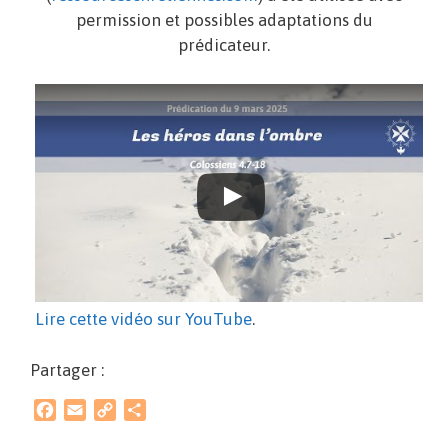
permission et possibles adaptations du
prédicateur.
Lire cette vidéo sur YouTube
.
Partager :
F
E
C
P
a
m
o
a