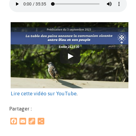
Lire cette vidéo sur YouTube
.
Partager :
F
E
C
P
a
m
o
a
c
a
p
r