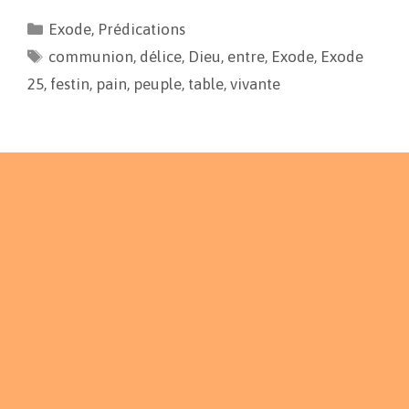
e
i
y
t
Exode
,
Prédications
b
l
L
a
communion
o
i
g
,
délice
,
Dieu
,
entre
,
Exode
,
Exode
o
n
e
25
,
festin
,
pain
,
peuple
,
table
,
vivante
k
k
r