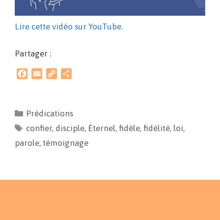
Lire cette vidéo sur YouTube
.
Partager :
F
E
C
P
a
m
o
a
c
a
p
r
e
i
y
t
Prédications
b
l
L
a
confier
o
,
disciple
i
g
,
Éternel
,
fidèle
,
fidélité
,
loi
,
o
n
e
parole
,
témoignage
k
k
r