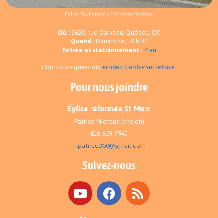
Église Du Berger – Entrée de St-Marc
Où :
2620, rue Darveau, Québec, QC
Quand :
Dimanche, 10 h 30
Entrée et stationnement :
Plan
Pour toute question,
écrivez à notre secrétaire
.
Pour nous joindre
Église réformée St-Marc
Patrice Michaud (ancien)
418-659-7943
mpatrice350@gmail.com
Suivez-nous