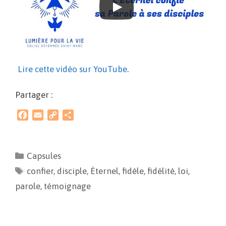
Lire cette vidéo sur YouTube
.
Partager :
F
E
C
P
a
m
o
a
c
a
p
r
e
i
y
t
Capsules
b
l
L
a
confier
o
,
disciple
i
g
,
Éternel
,
fidèle
,
fidélité
,
loi
,
o
n
e
parole
,
témoignage
k
k
r