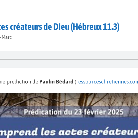
tes créateurs de Dieu (Hébreux 11.3)
t-Marc
ne prédiction de
Paulin Bédard
(
ressourceschretiennes.co