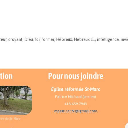
teur
,
croyant
,
Dieu
,
foi
,
former
,
Hébreux
,
Hébreux 11
,
intelligence
,
invi
tion
Pour nous joindre
Église réformée St-Marc
Patrice Michaud (ancien)
418-659-7943
mpatrice350@gmail.com
rée de St-Marc