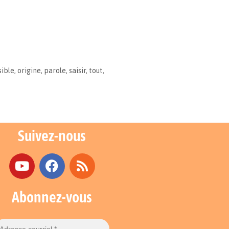
sible
,
origine
,
parole
,
saisir
,
tout
,
Suivez-nous
Abonnez-vous