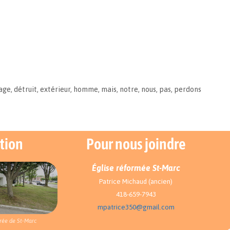
age
,
détruit
,
extérieur
,
homme
,
mais
,
notre
,
nous
,
pas
,
perdons
tion
Pour nous joindre
Église réformée St-Marc
Patrice Michaud (ancien)
418-659-7943
mpatrice350@gmail.com
rée de St-Marc