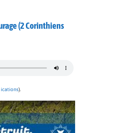
urage (2 Corinthiens
ications
).