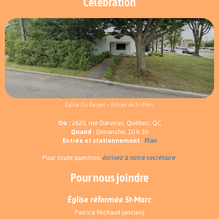
Célébration
Église Du Berger – Entrée de St-Marc
Où :
2620, rue Darveau, Québec, QC
Quand :
Dimanche, 10 h 30
Entrée et stationnement :
Plan
Pour toute question,
écrivez à notre secrétaire
.
Pour nous joindre
Église réformée St-Marc
Patrice Michaud (ancien)