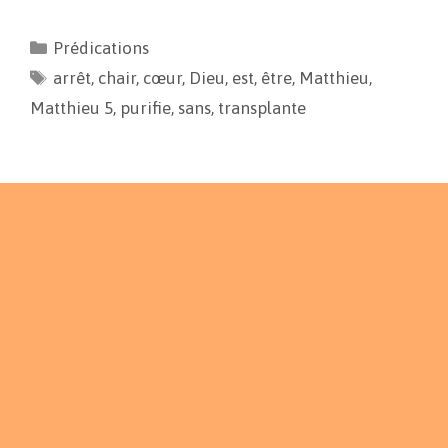
c
a
p
r
e
i
y
t
Prédications
b
l
L
a
arrêt
o
,
chair
i
,
cœur
g
,
Dieu
,
est
,
être
,
Matthieu
,
o
n
e
Matthieu 5
,
purifie
,
sans
,
transplante
k
k
r