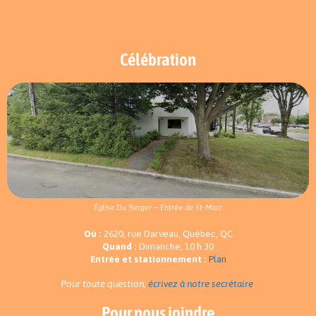
Célébration
Église Du Berger – Entrée de St-Marc
Où :
2620, rue Darveau, Québec, QC
Quand :
Dimanche, 10 h 30
Entrée et stationnement :
Plan
Pour toute question,
écrivez à notre secrétaire
.
Pour nous joindre