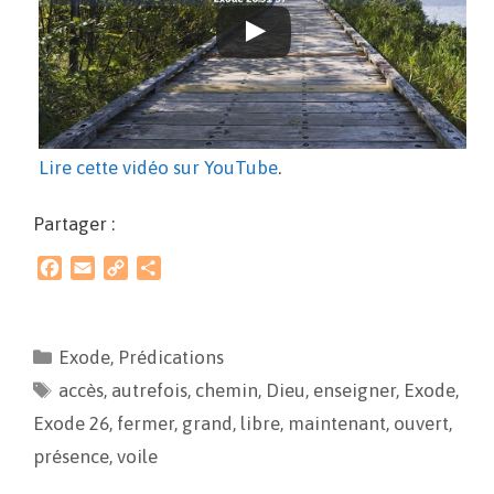
Lire cette vidéo sur YouTube
.
Partager :
F
E
C
P
a
m
o
a
c
a
p
r
e
i
y
t
Exode
,
Prédications
b
l
L
a
accès
o
,
autrefois
i
g
,
chemin
,
Dieu
,
enseigner
,
Exode
,
o
n
e
Exode 26
,
fermer
,
grand
,
libre
,
maintenant
,
ouvert
,
k
k
r
présence
,
voile