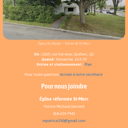
Église Du Berger – Entrée de St-Marc
Où :
2620, rue Darveau, Québec, QC
Quand :
Dimanche, 10 h 30
Entrée et stationnement :
Plan
Pour toute question,
écrivez à notre secrétaire
.
Pour nous joindre
Église réformée St-Marc
Patrice Michaud (ancien)
418-659-7943
mpatrice350@gmail.com