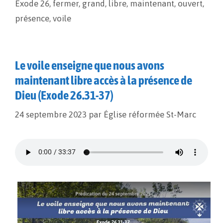
Exode 26
,
fermer
,
grand
,
libre
,
maintenant
,
ouvert
,
k
k
r
présence
,
voile
Le voile enseigne que nous avons
maintenant libre accès à la présence de
Dieu (Exode 26.31-37)
24 septembre 2023
par
Église réformée St-Marc