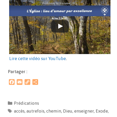
Lire cette vidéo sur YouTube
.
Partager :
F
E
C
P
a
m
o
a
c
a
p
r
e
i
y
t
Prédications
b
l
L
a
accès
o
,
autrefois
i
g
,
chemin
,
Dieu
,
enseigner
,
Exode
,
o
n
e