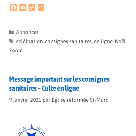
F
E
C
P
a
m
o
a
c
a
p
r
e
i
y
t
Annonces
b
l
L
a
célébration
o
i
,
g
consignes sanitaires
,
en ligne
,
Noël
,
o
n
e
Zoom
k
k
r
Message important sur les consignes
sanitaires – Culte en ligne
9 janvier 2021
par
Église réformée St-Marc