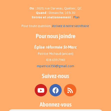
Où :
2620, rue Darveau, Québec, QC
Quand :
Dimanche, 10 h 30
Entrée et stationnement :
Plan
Pour toute question,
écrivez à notre secrétaire
.
Pour nous joindre
Église réformée St-Marc
Patrice Michaud (ancien)
418-659-7943
mpatrice350@gmail.com
Suivez-nous
Abonnez-vous