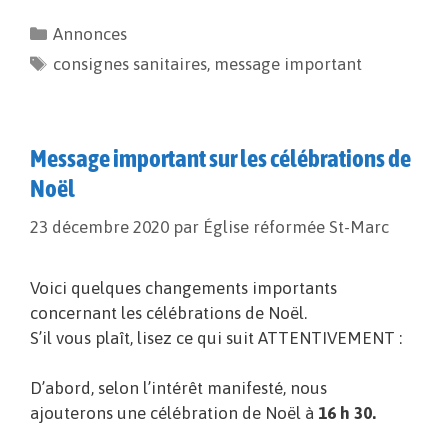
e
i
y
t
Annonces
b
l
L
a
consignes sanitaires
o
i
g
,
message important
o
n
e
k
k
r
Message important sur les célébrations de
Noël
23 décembre 2020
par
Église réformée St-Marc
Voici quelques changements importants
concernant les célébrations de Noël.
S’il vous plaît, lisez ce qui suit ATTENTIVEMENT :
D’abord, selon l’intérêt manifesté, nous
ajouterons une célébration de Noël à
16 h 30.