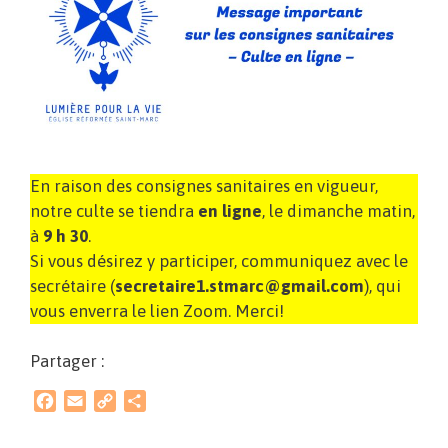
En raison des consignes sanitaires en vigueur,
notre culte se tiendra
en ligne
, le dimanche matin,
à
9 h 30
.
Si vous désirez y participer, communiquez avec le
secrétaire (
secretaire1.stmarc@gmail.com
), qui
vous enverra le lien Zoom. Merci!
Partager :
F
E
C
P
a
m
o
a
c
a
p
r