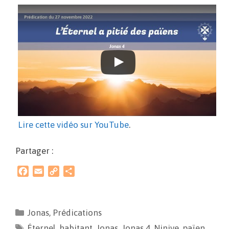
Lire cette vidéo sur YouTube
.
Partager :
F
E
C
P
a
m
o
a
c
a
p
r
e
i
y
t
Jonas
,
Prédications
b
l
L
a
Éternel
o
,
i
habitant
g
,
Jonas
,
Jonas 4
,
Ninive
,
païen
,