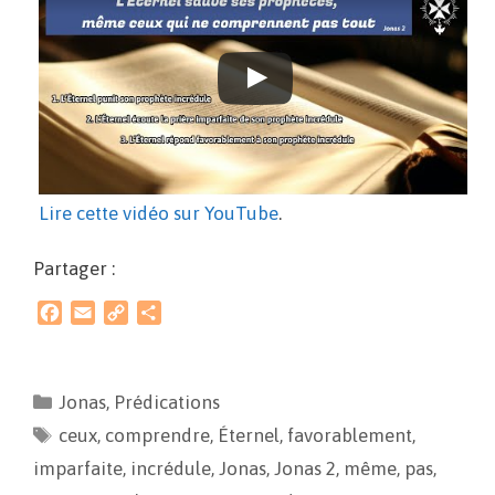
Lire cette vidéo sur YouTube
.
Partager :
F
E
C
P
a
m
o
a
c
a
p
r
e
i
y
t
Jonas
,
Prédications
b
l
L
a
ceux
o
,
comprendre
i
g
,
Éternel
,
favorablement
,
o
n
e
imparfaite
,
incrédule
,
Jonas
,
Jonas 2
,
même
,
pas
,
k
k
r