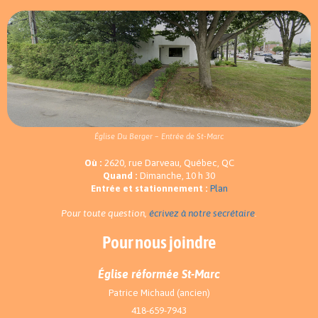
Église Du Berger – Entrée de St-Marc
Où :
2620, rue Darveau, Québec, QC
Quand :
Dimanche, 10 h 30
Entrée et stationnement :
Plan
Pour toute question,
écrivez à notre secrétaire
.
Pour nous joindre
Église réformée St-Marc
Patrice Michaud (ancien)
418-659-7943