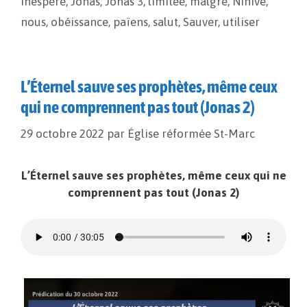
inespéré
,
Jonas
,
Jonas 3
,
limitée
,
malgré
,
Ninive
,
k
k
r
nous
,
obéissance
,
païens
,
salut
,
Sauver
,
utiliser
L’Éternel sauve ses prophètes, même ceux
qui ne comprennent pas tout (Jonas 2)
29 octobre 2022
par
Église réformée St-Marc
L’Éternel sauve ses prophètes, même ceux qui ne
comprennent pas tout (Jonas 2)