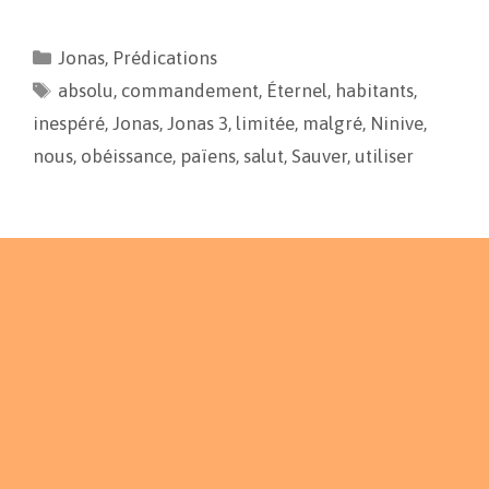
c
a
p
r
e
i
y
t
Jonas
,
Prédications
b
l
L
a
absolu
o
,
commandement
i
g
,
Éternel
,
habitants
,
o
n
e
inespéré
,
Jonas
,
Jonas 3
,
limitée
,
malgré
,
Ninive
,
k
k
r
nous
,
obéissance
,
païens
,
salut
,
Sauver
,
utiliser