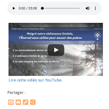
Lire cette vidéo sur YouTube
.
Partager :
F
E
C
P
a
m
o
a