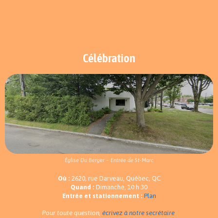
Célébration
Église Du Berger – Entrée de St-Marc
Où :
2620, rue Darveau, Québec, QC
Quand :
Dimanche, 10 h 30
Entrée et stationnement :
Plan
Pour toute question,
écrivez à notre secrétaire
.