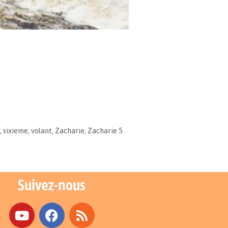
,
sixieme
,
volant
,
Zacharie
,
Zacharie 5
Suivez-nous