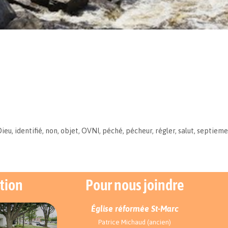
Dieu
,
identifié
,
non
,
objet
,
OVNI
,
péché
,
pécheur
,
régler
,
salut
,
septieme
tion
Pour nous joindre
Église réformée St-Marc
Patrice Michaud (ancien)