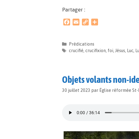
Partager :
F
E
C
P
a
m
o
a
c
a
p
r
e
i
y
t
Prédications
b
l
L
a
crucifié
,
crucifixion
,
foi
,
Jésus
,
Luc
,
L
o
i
g
o
n
e
k
k
r
Objets volants non-ide
30 juillet 2023
par
Église réformée St