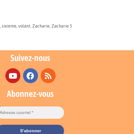
,
sixieme
,
volant
,
Zacharie
,
Zacharie 5
Suivez-nous
Abonnez-vous