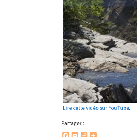
Lire cette vidéo sur YouTube
.
Partager :
F
E
C
P