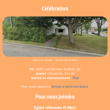
Célébration
Église Du Berger – Entrée de St-Marc
Où :
2620, rue Darveau, Québec, QC
Quand :
Dimanche, 10 h 30
Entrée et stationnement :
Plan
Pour toute question,
écrivez à notre secrétaire
.
Pour nous joindre
Église réformée St-Marc