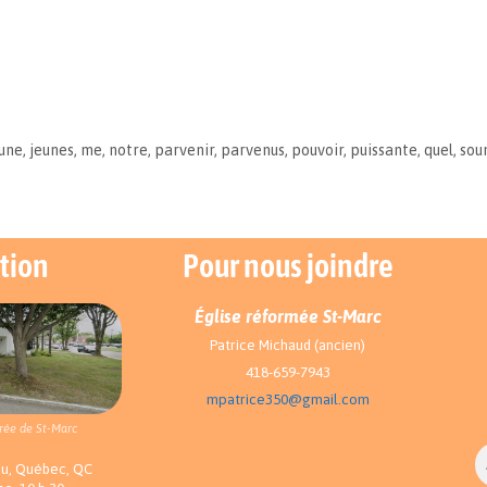
une
,
jeunes
,
me
,
notre
,
parvenir
,
parvenus
,
pouvoir
,
puissante
,
quel
,
sou
tion
Pour nous joindre
Église réformée St-Marc
Patrice Michaud (ancien)
418-659-7943
mpatrice350@gmail.com
rée de St-Marc
au, Québec, QC