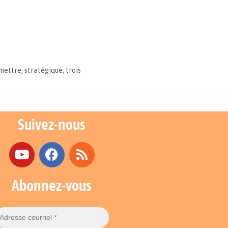
mettre
,
stratégique
,
trois
Suivez-nous
Abonnez-vous