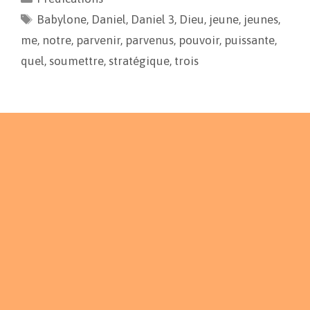
b
l
L
a
Babylone
o
i
,
Daniel
g
,
Daniel 3
,
Dieu
,
jeune
,
jeunes
,
o
n
e
me
,
notre
,
parvenir
,
parvenus
,
pouvoir
,
puissante
,
k
k
r
quel
,
soumettre
,
stratégique
,
trois