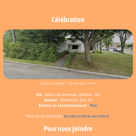
Célébration
Église Du Berger – Entrée de St-Marc
Où :
2620, rue Darveau, Québec, QC
Quand :
Dimanche, 10 h 30
Entrée et stationnement :
Plan
Pour toute question,
écrivez à notre secrétaire
.
Pour nous joindre