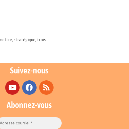
mettre
,
stratégique
,
trois
Suivez-nous
Abonnez-vous