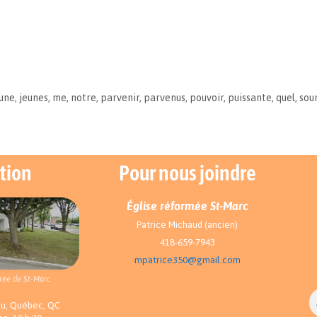
une
,
jeunes
,
me
,
notre
,
parvenir
,
parvenus
,
pouvoir
,
puissante
,
quel
,
sou
tion
Pour nous joindre
Église réformée St-Marc
Patrice Michaud (ancien)
418-659-7943
mpatrice350@gmail.com
rée de St-Marc
au, Québec, QC