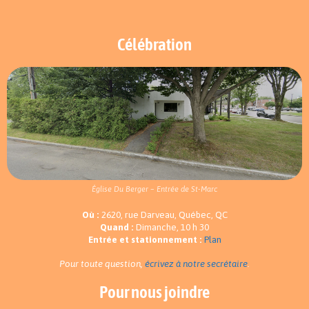
Célébration
Église Du Berger – Entrée de St-Marc
Où :
2620, rue Darveau, Québec, QC
Quand :
Dimanche, 10 h 30
Entrée et stationnement :
Plan
Pour toute question,
écrivez à notre secrétaire
.
Pour nous joindre