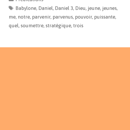
b
l
L
a
Babylone
o
i
,
Daniel
g
,
Daniel 3
,
Dieu
,
jeune
,
jeunes
,
o
n
e
me
,
notre
,
parvenir
,
parvenus
,
pouvoir
,
puissante
,
k
k
r
quel
,
soumettre
,
stratégique
,
trois