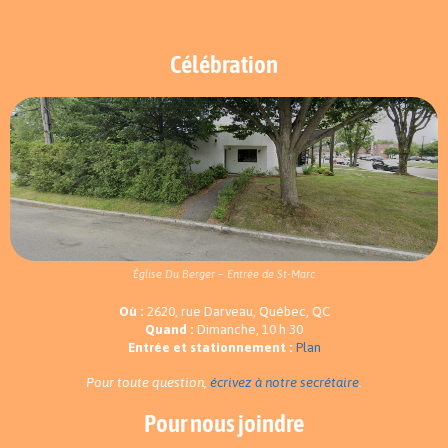
Célébration
Église Du Berger – Entrée de St-Marc
Où :
2620, rue Darveau, Québec, QC
Quand :
Dimanche, 10 h 30
Entrée et stationnement :
Plan
Pour toute question,
écrivez à notre secrétaire
.
Pour nous joindre